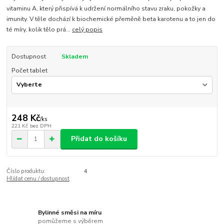
vitaminu A, který přispívá k udržení normálního stavu zraku, pokožky a
imunity. V těle dochází k biochemické přeměně beta karotenu a to jen do
té míry, kolik tělo prá...
celý popis
Dostupnost
Skladem
Počet tablet
248 Kč
/
ks
221 Kč
bez DPH
Přidat do košíku
Číslo produktu:
4
Hlídat cenu / dostupnost
Bylinné směsi na míru
pomůžeme s výběrem