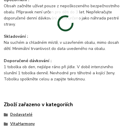
Obsah začněte užívat pouze z nepoškozeného bezpečnostního
obalu. Přípravek není určen pro děti do 3 let. Nepřekračujte
doporučené denní dávkování. Není určeno jako náhrada pestré
stravy.
Skladování :
Na suchém a chladném místě, v uzavřeném obalu, mimo dosah
dětí. Minimální trvanlivost do data uvedeného na obalu.
Doporučené dávkování :
1 tobolka ob den, nejlépe ráno při jídle. V době intenzivního
slunění 1 tobolka denně. Nevhodné pro těhotné a kojící ženy.
Tobolku spolkněte celou a zapijte tekutinou.
Zboží zařazeno v kategoriích
Dodavatelé
VitaHarmony