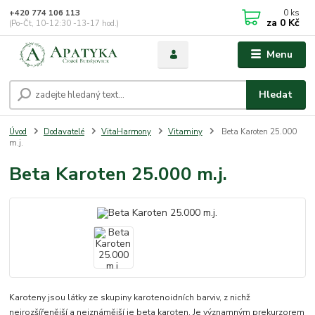
0
ks
+420 774 106 113
za
0 Kč
(Po-Čt, 10-12:30 -13-17 hod.)
Menu
Hledat
Úvod
Dodavatelé
VitaHarmony
Vitaminy
Beta Karoten 25.000
m.j.
Beta Karoten 25.000 m.j.
Karoteny jsou látky ze skupiny karotenoidních barviv, z nichž
nejrozšířenější a nejznámější je beta karoten. Je významným prekurzorem