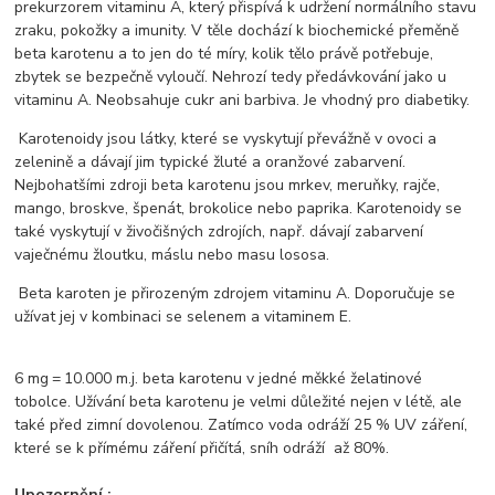
prekurzorem vitaminu A, který přispívá k udržení normálního stavu
zraku, pokožky a imunity. V těle dochází k biochemické přeměně
beta karotenu a to jen do té míry, kolik tělo právě potřebuje,
zbytek se bezpečně vyloučí. Nehrozí tedy předávkování jako u
vitaminu A. Neobsahuje cukr ani barbiva. Je vhodný pro diabetiky.
Karotenoidy jsou látky, které se vyskytují převážně v ovoci a
zelenině a dávají jim typické žluté a oranžové zabarvení.
Nejbohatšími zdroji beta karotenu jsou mrkev, meruňky, rajče,
mango, broskve, špenát, brokolice nebo paprika. Karotenoidy se
také vyskytují v živočišných zdrojích, např. dávají zabarvení
vaječnému žloutku, máslu nebo masu lososa.
Beta karoten je přirozeným zdrojem vitaminu A. Doporučuje se
užívat jej v kombinaci se selenem a vitaminem E.
6 mg = 10.000 m.j. beta karotenu v jedné měkké želatinové
tobolce. Užívání beta karotenu je velmi důležité nejen v létě, ale
také před zimní dovolenou. Zatímco voda odráží 25 % UV záření,
které se k přímému záření přičítá, sníh odráží až 80%.
Upozornění :