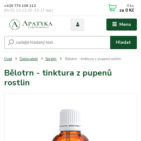
0
ks
+420 774 106 113
za
0 Kč
(Po-Čt, 10-12:30 -13-17 hod.)
Menu
Hledat
Úvod
Dodavatelé
Serafin
Bělotrn - tinktura z pupenů rostlin
Bělotrn - tinktura z pupenů
rostlin