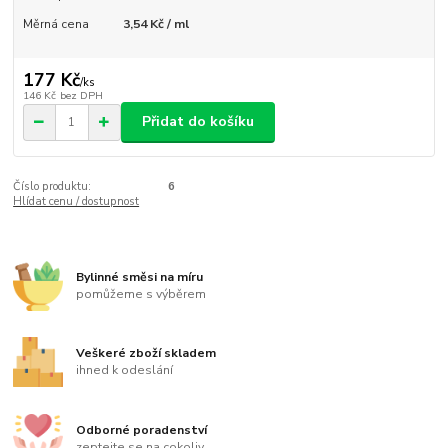
Měrná cena
3,54 Kč / ml
177 Kč
/
ks
146 Kč
bez DPH
Přidat do košíku
Číslo produktu:
6
Hlídat cenu / dostupnost
Bylinné směsi na míru
pomůžeme s výběrem
Veškeré zboží skladem
ihned k odeslání
Odborné poradenství
zeptejte se na cokoliv