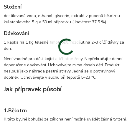
Složení
destilovaná voda, ethanol, glycerin, extrakt z pupenů bělotrnu
kulatohlavého 5 g v 50 ml přípravku (lihovitost 37,5 %)
Dávkování
1 kapka na 1 kg tělesné hmotnosti, rozdělit na 2–3 dílčí dávky za
den.
Není vhodné pro děti, kojící a těhotné ženy. Nepřekračujte denní
doporučené dávkování. Uchovávejte mimo dosah dětí. Produkt
neslouží jako náhrada pestré stravy. Jedná se o potravinový
doplněk. Uchovávejte v suchu při teplotě 5–23 °C.
Jak přípravek působí
1.
Bělotrn
K této bylině bohužel ze zákona není možné uvádět žádná tvrzení.