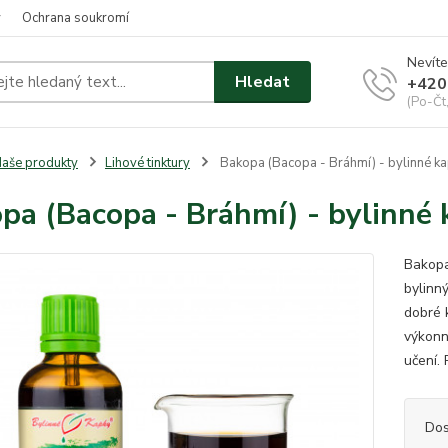
y
Ochrana soukromí
Nevíte
Hledat
+420
(Po-Čt
aše produkty
Lihové tinktury
Bakopa (Bacopa - Bráhmí) - bylinné kap
pa (Bacopa - Bráhmí) - bylinné 
Bakopa 
bylinný
dobré 
výkonn
učení. 
Dos