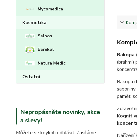
Mycomedica
Kompl
Kosmetika
Saloos
Komple
Barekol
Bakopa 
(bráhmí) 
Natura Medic
koncentra
Ostatní
Bakopa d
saponiny 
paměť, sc
Zdravotní
Nepropásněte novinky, akce
Kognitiv
a slevy!
koncentr
Můžete se kdykoli odhlásit. Zasíláme
Nařízení