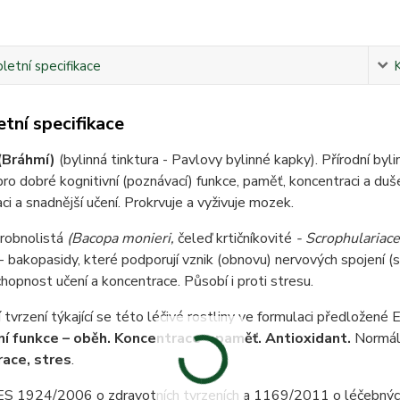
etní specifikace
tní specifikace
(Bráhmí)
(bylinná tinktura - Pavlovy bylinné kapky). Přírodní byl
pro dobré kognitivní (poznávací) funkce, paměť, koncentraci a du
ci a snadnější učení. Prokrvuje a vyživuje mozek.
robnolistá
(Bacopa monieri,
čeleď
krtičníkovité
- Scrophulariac
- bakopasidy, které podporují vznik (obnovu) nervových spojení (s
hopnost učení a koncentrace. Působí i proti stresu.
 tvrzení týkající se této léčivé rostliny ve formulaci předložené 
ní funkce – oběh. Koncentrace – paměť. Antioxidant.
Normáln
ace, stres
.
 ES 1924/2006 o zdravotních tvrzeních a 1169/2011 o léčebnýc