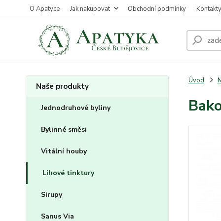
O Apatyce
Jak nakupovat
Obchodní podmínky
Kontakt
Úvod
N
Naše produkty
Bako
Jednodruhové byliny
Bylinné směsi
Vitální houby
Lihové tinktury
Sirupy
Sanus Via