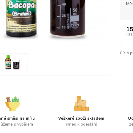
Měr
15
131
Číslo p
nné směsi na míru
Veškeré zboží skladem
Od
ůžeme s výběrem
ihned k odeslání
ze