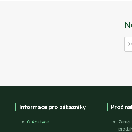
N
Informace pro zákazníky
Proč na
O Apatyce
Zaruču
produ