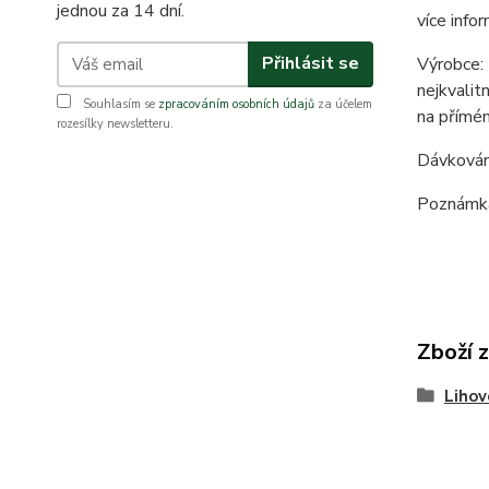
jednou za 14 dní.
více infor
Přihlásit se
Výrobce: 
nejkvalit
Souhlasím se
zpracováním osobních údajů
za účelem
na přímém
rozesílky newsletteru.
Dávkování
Poznámka 
Zboží 
Lihov