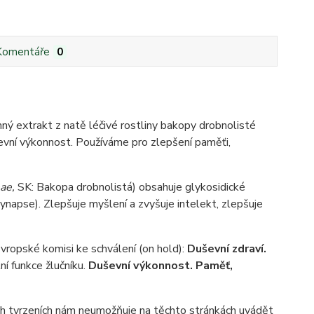
Komentáře
0
inný extrakt z natě léčivé rostliny bakopy drobnolisté
ševní výkonnost. Používáme pro zlepšení paměťi,
eae,
SK: Bakopa drobnolistá) obsahuje glykosidické
ynapse). Zlepšuje myšlení a zvyšuje intelekt, zlepšuje
Evropské komisi ke schválení (on hold):
Duševní zdraví.
í funkce žlučníku.
Duševní výkonnost. Paměť,
h tvrzeních nám neumožňuje na těchto stránkách uvádět