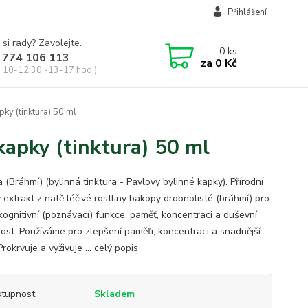
Přihlášení
 si rady? Zavolejte.
0
ks
 774 106 113
za
0 Kč
, 10-12:30 -13-17 hod.)
ky (tinktura) 50 ml
kapky (tinktura) 50 ml
(Bráhmí) (bylinná tinktura - Pavlovy bylinné kapky). Přírodní
 extrakt z natě léčivé rostliny bakopy drobnolisté (bráhmí) pro
kognitivní (poznávací) funkce, paměť, koncentraci a duševní
ost. Používáme pro zlepšení paměťi, koncentraci a snadnější
Prokrvuje a vyživuje ...
celý popis
tupnost
Skladem