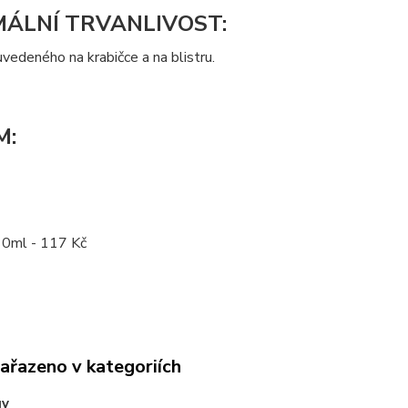
MÁLNÍ TRVANLIVOST:
vedeného na krabičce a na blistru.
M:
10ml - 117 Kč
zařazeno v kategoriích
gy