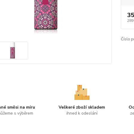
35
289
Číslo p
nné směsi na míru
Veškeré zboží skladem
Od
ůžeme s výběrem
ihned k odeslání
ze