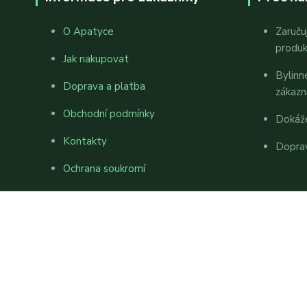
O Apatyce
Zaruču
produ
Jak nakupovat
Bylinn
Doprava a platba
zákazn
Obchodní podmínky
Dokáž
Kontakty
Dopra
Ochrana soukromí