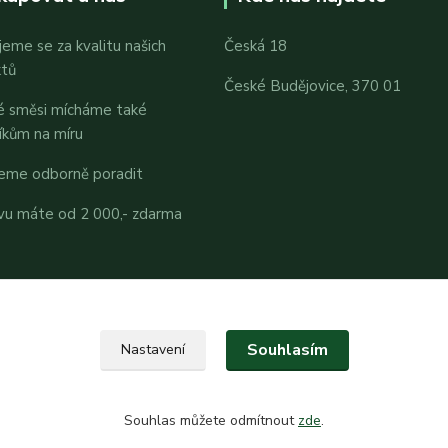
jeme se za kvalitu našich
Česká 18
ktů
České Budějovice, 370 01
é směsi mícháme také
íkům na míru
eme odborně poradit
vu máte od 2 000,- zdarma
Souhlasím
Nastavení
Souhlas můžete odmítnout
zde
.