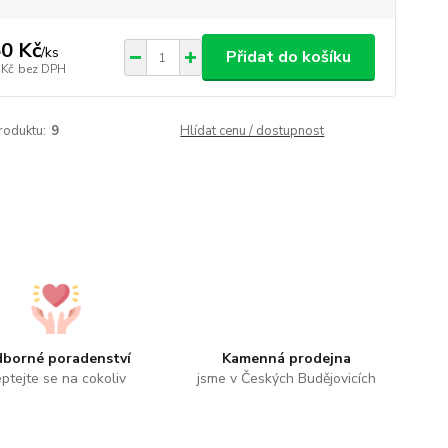
0 Kč
/
ks
Přidat do košíku
 Kč
bez DPH
roduktu:
9
Hlídat cenu / dostupnost
borné poradenství
Kamenná prodejna
ptejte se na cokoliv
jsme v Českých Budějovicích