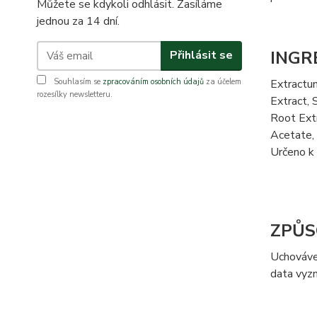
Můžete se kdykoli odhlásit. Zasíláme
jednou za 14 dní.
INGR
Přihlásit se
Souhlasím se
zpracováním osobních údajů
za účelem
Extractu
rozesílky newsletteru.
Extract, 
Root Ext
Acetate,
Určeno k 
ZPŮS
Uchovávej
data vyz