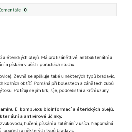
Komentáře
0
a éterických olejů. Má protizánětlivé, antibakteriální a
ní a pískání v uších, poruchách sluchu.
ovice). Zevně se aplikuje také u některých typů bradavic,
ch kožních obtíží. Pomáhá při bolestech a zánětech zubů
oku. Potírají se jím krk, šíje, podčelistní a krční uzliny,
itaminu E, komplexu bioinformací a éterických olejů.
teriální a antivirové účinky.
vukovodu, hučení, pískání a zaléhání v uších. Napomáhá
ů, oparech a některých typů bradavic.