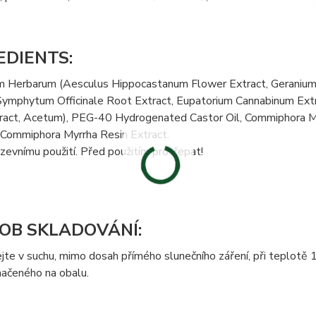
EDIENTS:
m Herbarum (Aesculus Hippocastanum Flower Extract, Geranium 
Symphytum Officinale Root Extract, Eupatorium Cannabinum Extra
ract, Acetum), PEG-40 Hydrogenated Castor Oil, Commiphora My
 Commiphora Myrrha Resin Extract.
zevnímu použití. Před použitím protřepat!
OB SKLADOVÁNÍ:
te v suchu, mimo dosah přímého slunečního záření, při teplotě
načeného na obalu.