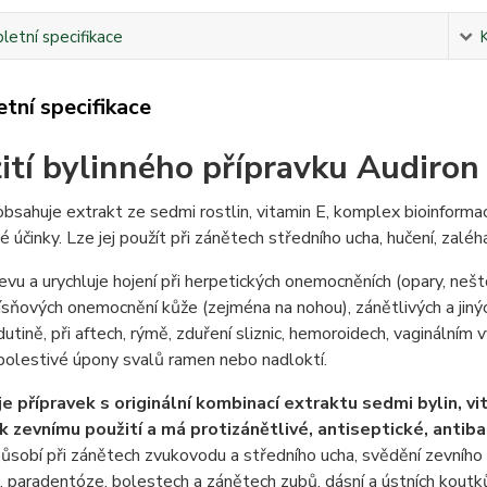
etní specifikace
tní specifikace
ití bylinného přípravku Audiron
bsahuje extrakt ze sedmi rostlin, vitamin E, komplex bioinformací 
é účinky. Lze jej použít při zánětech středního ucha, hučení, zaléhá
levu a urychluje hojení při herpetických onemocněních (opary, nešt
lísňových onemocnění kůže (zejména na nohou), zánětlivých a jiný
dutině, při aftech, rýmě, zduření sliznic, hemoroidech, vaginálním výt
bolestivé úpony svalů ramen nebo nadloktí.
je přípravek s originální kombinací extraktu sedmi bylin, v
 k zevnímu použití a má protizánětlivé, antiseptické, antibak
sobí při zánětech zvukovodu a středního ucha, svědění zevního z
h, paradentóze, bolestech a zánětech zubů, dásní a ústních koutk