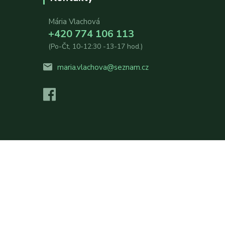
Mária Vlachová
+420 774 106 113
(Po-Čt, 10-12:30 -13-17 hod.)
maria.vlachova@seznam.cz
Vytvořeno na
Eshop-rychle.cz