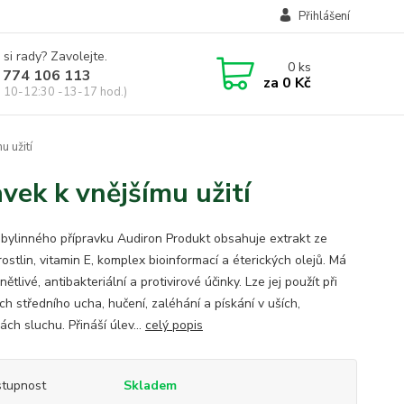
Přihlášení
 si rady? Zavolejte.
0
ks
 774 106 113
za
0 Kč
, 10-12:30 -13-17 hod.)
u užití
vek k vnějšímu užití
í bylinného přípravku Audiron Produkt obsahuje extrakt ze
ostlin, vitamin E, komplex bioinformací a éterických olejů. Má
nětlivé, antibakteriální a protivirové účinky. Lze jej použít při
h středního ucha, hučení, zaléhání a pískání v uších,
ch sluchu. Přináší úlev...
celý popis
tupnost
Skladem