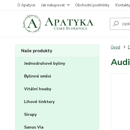
O Apatyce
Jak nakupovat
Obchodní podmínky
Kontakt
Úvod
D
Naše produkty
Audi
Jednodruhové byliny
Bylinné směsi
Vitální houby
Lihové tinktury
Sirupy
Sanus Via