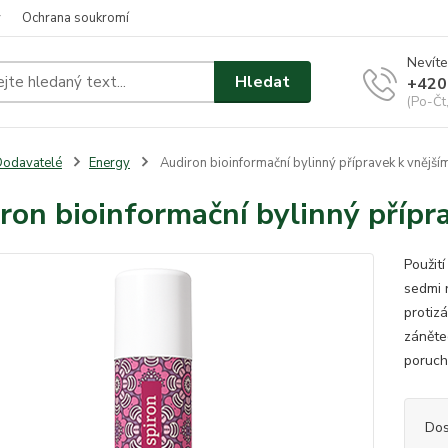
y
Ochrana soukromí
Nevíte
Hledat
+420
(Po-Čt
odavatelé
Energy
Audiron bioinformační bylinný přípravek k vnějším
ron bioinformační bylinný přípra
Použit
sedmi r
protizá
zánětec
poruchá
Dos