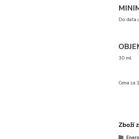
MINI
Do data u
OBJE
30 ml
Cena za 
Zboží 
Ener