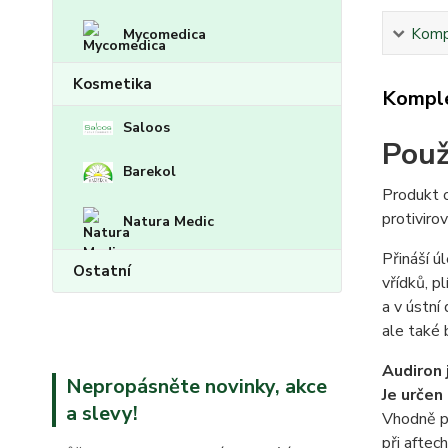
Kompl
Mycomedica
Kosmetika
Komple
Saloos
Použ
Barekol
Produkt o
protivirov
Natura Medic
Přináší ú
Ostatní
vřídků, p
a v ústní 
ale také 
Audiron 
Nepropásněte novinky, akce
Je určen
a slevy!
Vhodně pů
při aftec