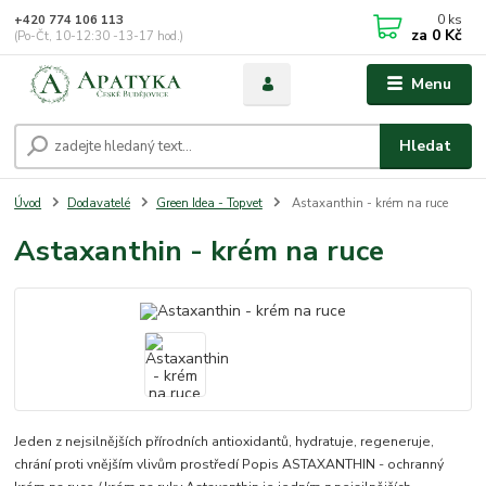
0
ks
+420 774 106 113
za
0 Kč
(Po-Čt, 10-12:30 -13-17 hod.)
Menu
Hledat
Úvod
Dodavatelé
Green Idea - Topvet
Astaxanthin - krém na ruce
Astaxanthin - krém na ruce
Jeden z nejsilnějších přírodních antioxidantů, hydratuje, regeneruje,
chrání proti vnějším vlivům prostředí Popis ASTAXANTHIN - ochranný