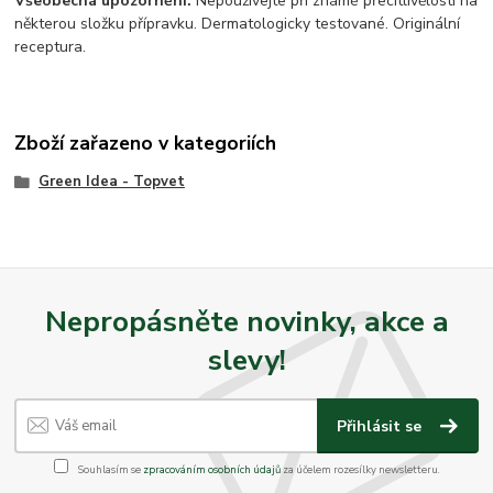
Všeobecná upozornění:
Nepoužívejte při známé přecitlivělosti na
některou složku přípravku. Dermatologicky testované. Originální
receptura.
Zboží zařazeno v kategoriích
Green Idea - Topvet
Nepropásněte novinky, akce a
slevy!
Přihlásit se
Souhlasím se
zpracováním osobních údajů
za účelem rozesílky newsletteru.