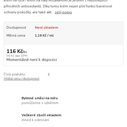
krém na ruce / krém na ruky Astaxanthin je jedním z nejsilnějších
přírodních antioxidantů. Díky tomu krém nejen plní funkci bariérové
ochrany pokožky, ale také akt...
celý popis
Dostupnost
Není skladem
Měrná cena
1,16 Kč / ml
116 Kč
/
ks
96 Kč
bez DPH
Momentálně není k dispozici
Číslo produktu:
2
Hlídat cenu / dostupnost
Bylinné směsi na míru
pomůžeme s výběrem
Veškeré zboží skladem
ihned k odeslání