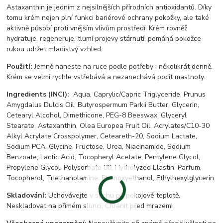
Astaxanthin je jedním z nejsilnějších přírodních antioxidantů. Díky
tomu krém nejen plní funkci bariérové ochrany pokožky, ale také
aktivně působí proti vnějším vlivům prostředí. Krém rovněž
hydratuje, regeneruje, tlumí projevy stárnutí, pomáhá pokožce
rukou udržet mladistvý vzhled.
Použití:
Jemně naneste na ruce podle potřeby i několikrát denně.
Krém se velmi rychle vstřebává a nezanechává pocit mastnoty.
Ingredients (INCI):
Aqua, Caprylic/Capric Triglyceride, Prunus
Amygdalus Dulcis Oil, Butyrospermum Parkii Butter, Glycerin,
Cetearyl Alcohol, Dimethicone, PEG-8 Beeswax, Glyceryl
Stearate, Astaxanthin, Olea Europea Fruit Oil, Acrylates/C10-30
Alkyl Acrylate Crosspolymer, Ceteareth-20, Sodium Lactate,
Sodium PCA, Glycine, Fructose, Urea, Niacinamide, Sodium
Benzoate, Lactic Acid, Tocopheryl Acetate, Pentylene Glycol,
Propylene Glycol, Polysorbate 80, Hydrolyzed Elastin, Parfum,
Tocopherol, Triethanolamine, Phenoxyethanol, Ethylhexylglycerin.
Skladování:
Uchovávejte v suchu při pokojové teplotě.
Neskladovat na přímém slunci. Chránit před mrazem!