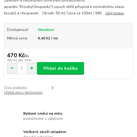
zánětům a následným bolestem pohybového
aparátu."KloubyChrupavky"Lopuch větší přispívá k normálnímu stavu
kloubů a chrupavek. Obsah: 50 ml Cena za 100ml / 940...
celý popis
Dostupnost
Skladem
Měrná cena
9,40 Kč / ml
470 Kč
/
ks
420 Kč
bez DPH
Přidat do košíku
Číslo produktu:
3
Hlídat cenu / dostupnost
Bylinné směsi na míru
pomůžeme s výběrem
Veškeré zboží skladem
ihned k odeslání