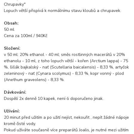
Chrupavky"
Lopuch větší přispívá k normálnímu stavu kloubů a chrupavek.
Obsah:
50 ml
Cena za 100ml / 940Kč
Složení:
v 50 ml: 20% ethanol - 40 ml; směs rostlinných macerátů v 20%
ethanolu - 10 ml, z toho lopuch větší - kořen (Arctium lappa) - 75
%, šišák bajkalský - nať (Scutellaria baicalensis) - 8,33 %, artyčok
zeleninový - nať (Cynara scolymus) - 8,33 %, kopr vonný - plod
(Anethum graveolens) - 8,33 %.
Dávkování:
Dospělí 2x denně 10 kapek, není-li doporučeno jinak.
Užívání:
20 minut před užitím a po užití nejíst, nekouřit , nepít žádné nápoje
kromě čisté vody.
Pokud užíváte současně více preparátů Joalis, je nutné mezi užitím