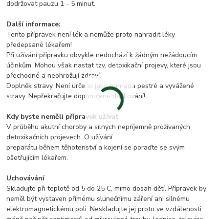
dodržovat pauzu 1 - 5 minut.
Další informace:
Tento přípravek není lék a nemůže proto nahradit léky
předepsané lékařem!
Při užívání přípravku obvykle nedochází k žádným nežádoucím
účinkům. Mohou však nastat tzv. detoxikační projevy, které jsou
přechodné a neohrožují zdraví.
Doplněk stravy. Není určeno jako náhrada pestré a vyvážené
stravy. Nepřekračujte doporučené dávkování!
Kdy byste neměli přípravek užívat
V průběhu akutní choroby a silných nepříjemně prožívaných
detoxikačních projevech. O užívání
preparátu během těhotenství a kojení se poraďte se svým
ošetřujícím lékařem.
Uchovávání
Skladujte při teplotě od 5 do 25 C, mimo dosah dětí. Přípravek by
neměl být vystaven přímému slunečnímu záření ani silnému
elektromagnetickému poli. Neskladujte jej proto ve vzdálenosti