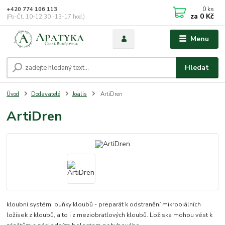
0
ks
+420 774 106 113
za
0 Kč
(Po-Čt, 10-12:30 -13-17 hod.)
Menu
Hledat
Úvod
Dodavatelé
Joalis
ArtiDren
ArtiDren
kloubní systém, buňky kloubů - preparát k odstranění mikrobiálních
ložisek z kloubů, a to i z meziobratlových kloubů. Ložiska mohou vést k