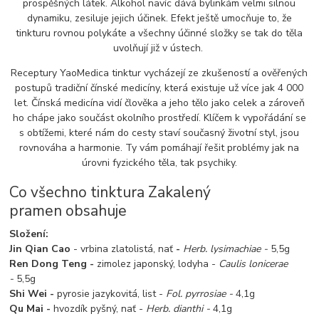
prospěšných látek. Alkohol navíc dává bylinkám velmi silnou
dynamiku, zesiluje jejich účinek. Efekt ještě umocňuje to, že
tinkturu rovnou polykáte a všechny účinné složky se tak do těla
uvolňují již v ústech.
Receptury YaoMedica tinktur vycházejí ze zkušeností a ověřených
postupů tradiční čínské medicíny, která existuje už více jak 4 000
let. Čínská medicína vidí člověka a jeho tělo jako celek a zároveň
ho chápe jako součást okolního prostředí. Klíčem k vypořádání se
s obtížemi, které nám do cesty staví současný životní styl, jsou
rovnováha a harmonie. Ty vám pomáhají řešit problémy jak na
úrovni fyzického těla, tak psychiky.
Co všechno tinktura Zakalený
pramen obsahuje
Složení:
Jin Qian Cao
- vrbina zlatolistá, nať
-
Herb. lysimachiae -
5,5g
Ren Dong Teng -
zimolez japonský, lodyha -
Caulis lonicerae
-
5,5g
Shi Wei -
pyrosie jazykovitá, list -
Fol. pyrrosiae -
4,1g
Qu Mai -
hvozdík pyšný, nať -
Herb. dianthi -
4,1g