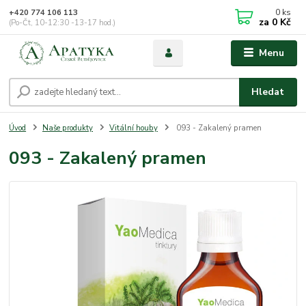
0
ks
+420 774 106 113
za
0 Kč
(Po-Čt, 10-12:30 -13-17 hod.)
Menu
Hledat
Úvod
Naše produkty
Vitální houby
093 - Zakalený pramen
093 - Zakalený pramen