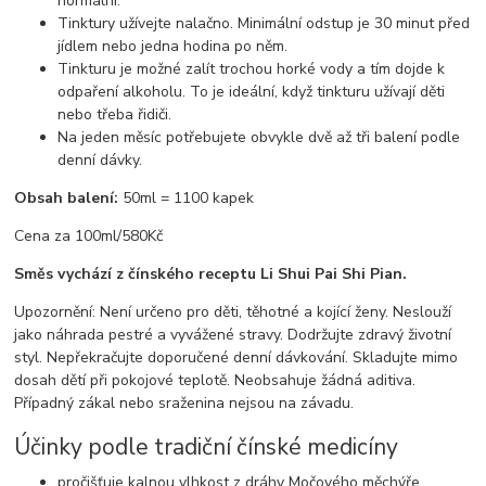
normální.
Tinktury užívejte nalačno. Minimální odstup je 30 minut před
jídlem nebo jedna hodina po něm.
Tinkturu je možné zalít trochou horké vody a tím dojde k
odpaření alkoholu. To je ideální, když tinkturu užívají děti
nebo třeba řidiči.
Na jeden měsíc potřebujete obvykle dvě až tři balení podle
denní dávky.
Obsah balení:
50ml = 1100 kapek
Cena za 100ml/580Kč
Směs vychází z čínského receptu Li Shui Pai Shi Pian.
Upozornění: Není určeno pro děti, těhotné a kojící ženy. Neslouží
jako náhrada pestré a vyvážené stravy. Dodržujte zdravý životní
styl. Nepřekračujte doporučené denní dávkování. Skladujte mimo
dosah dětí při pokojové teplotě. Neobsahuje žádná aditiva.
Případný zákal nebo sraženina nejsou na závadu.
Účinky podle tradiční čínské medicíny
pročišťuje kalnou vlhkost z dráhy Močového měchýře