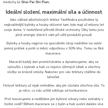
medicíny
Li Shui Pai Shi Pian.
Ideální složení, maximální síla a účinnost
Jako základ alkoholových tinktur YaoMedica používáme ty
nejkvalitnější bylinky a houby sklizené tam, kde mají už miliony let
svoje doma. V nedotčené přírodě čínské vrchoviny. Díky tomu jsou
plné energie, která k vám při užití produktů proudí.
Bylinky a houby nejprve na speciálním stroji nadrtíme na velmi
jemný prášek a poté si měsíc odpočinou v 50% lihu. Tomu se říká
macerace.
Macerát každý den promícháváme a dynamizujeme, aby se
vyloučilo z bylinek a hub co nejvíce účinných látek a všechny
složky se krásně smísily. Nakonec pro vás tinktury stáčíme do
lahviček.
Hotové tinktury už nijak neředíme, aby jim zůstala všechna síla. To
je něco, co nás určitě odlišuje od konkurence.
Proč macerujeme a neděláme jen bylinné odvary nebo extrakty v
horké vodě? Během macerace se z bylin a hub uvolní daleko více