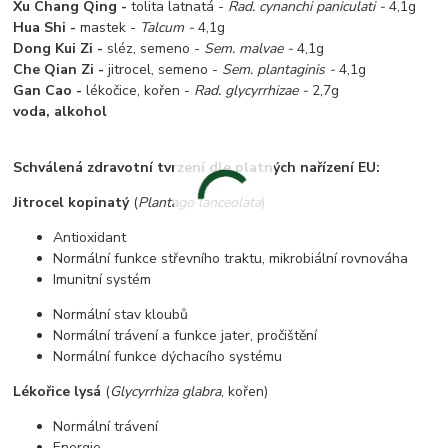
Xu Chang Qing -
tolita latnatá -
Rad. cynanchi paniculati -
4,1g
Hua Shi -
mastek -
Talcum -
4,1g
Dong Kui Zi -
sléz, semeno -
Sem. malvae -
4,1g
Che Qian Zi -
jitrocel, semeno -
Sem. plantaginis -
4,1g
Gan Cao -
lékočice, kořen -
Rad. glycyrrhizae -
2,7g
voda, alkohol
Schválená zdravotní tvrzení dle platných nařízení EU:
Jitrocel kopinatý
(
Plantago lanceolata
)
Antioxidant
Normální funkce střevního traktu, mikrobiální rovnováha
Imunitní systém
Normální stav kloubů
Normální trávení a funkce jater, pročištění
Normální funkce dýchacího systému
Lékořice lysá
(
Glycyrrhiza glabra
, kořen)
Normální trávení
Energie